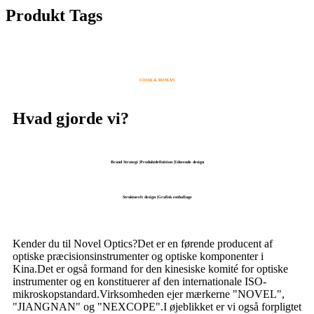
Produkt Tags
COOR & ROMAN
Hvad gjorde vi?
Brand Strategi |Produktdefinition |Udseende design
Strukturelt design |Grafisk emballage
Kender du til Novel Optics?Det er en førende producent af
optiske præcisionsinstrumenter og optiske komponenter i
Kina.Det er også formand for den kinesiske komité for optiske
instrumenter og en konstituerer af den internationale ISO-
mikroskopstandard.Virksomheden ejer mærkerne "NOVEL",
"JIANGNAN" og "NEXCOPE".I øjeblikket er vi også forpligtet