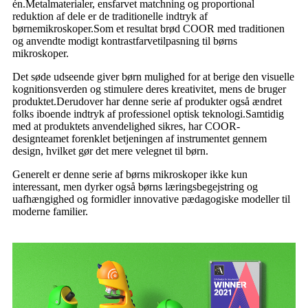
én.Metalmaterialer, ensfarvet matchning og proportional
reduktion af dele er de traditionelle indtryk af
børnemikroskoper.Som et resultat brød COOR med traditionen
og anvendte modigt kontrastfarvetilpasning til børns
mikroskoper.
Det søde udseende giver børn mulighed for at berige den visuelle
kognitionsverden og stimulere deres kreativitet, mens de bruger
produktet.Derudover har denne serie af produkter også ændret
folks iboende indtryk af professionel optisk teknologi.Samtidig
med at produktets anvendelighed sikres, har COOR-
designteamet forenklet betjeningen af ​​instrumentet gennem
design, hvilket gør det mere velegnet til børn.
Generelt er denne serie af børns mikroskoper ikke kun
interessant, men dyrker også børns læringsbegejstring og
uafhængighed og formidler innovative pædagogiske modeller til
moderne familier.