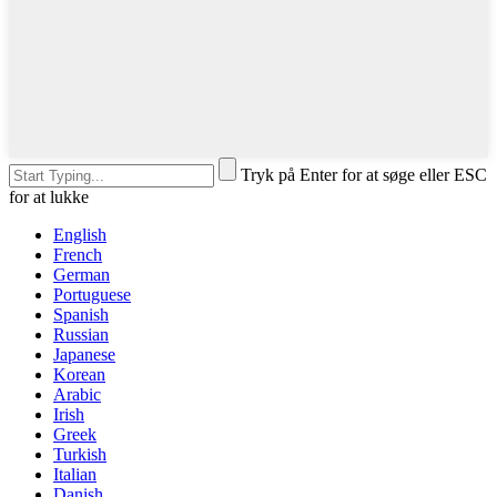
Tryk på Enter for at søge eller ESC
for at lukke
English
French
German
Portuguese
Spanish
Russian
Japanese
Korean
Arabic
Irish
Greek
Turkish
Italian
Danish