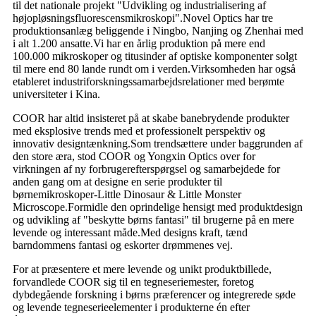
til det nationale projekt "Udvikling og industrialisering af
højopløsningsfluorescensmikroskopi".Novel Optics har tre
produktionsanlæg beliggende i Ningbo, Nanjing og Zhenhai med
i alt 1.200 ansatte.Vi har en årlig produktion på mere end
100.000 mikroskoper og titusinder af optiske komponenter solgt
til mere end 80 lande rundt om i verden.Virksomheden har også
etableret industriforskningssamarbejdsrelationer med berømte
universiteter i Kina.
COOR har altid insisteret på at skabe banebrydende produkter
med eksplosive trends med et professionelt perspektiv og
innovativ designtænkning.Som trendsættere under baggrunden af
​​den store æra, stod COOR og Yongxin Optics over for
virkningen af ​​ny forbrugerefterspørgsel og samarbejdede for
anden gang om at designe en serie produkter til
børnemikroskoper-Little Dinosaur & Little Monster
Microscope.Formidle den oprindelige hensigt med produktdesign
og udvikling af "beskytte børns fantasi" til brugerne på en mere
levende og interessant måde.Med designs kraft, tænd
barndommens fantasi og eskorter drømmenes vej.
For at præsentere et mere levende og unikt produktbillede,
forvandlede COOR sig til en tegneseriemester, foretog
dybdegående forskning i børns præferencer og integrerede søde
og levende tegneserieelementer i produkterne én efter