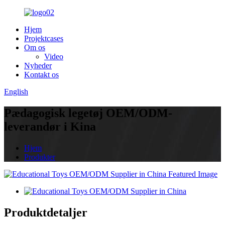
Hjem
Projektcases
Om os
Video
Nyheder
Kontakt os
English
Pædagogisk legetøj OEM/ODM-
leverandør i Kina
Hjem
Produkter
Produktdetaljer